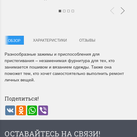
ХАРАКТЕРИСТИКИ
ОТЗЫВЫ
ОБЗОР
Летние Скидки
Раритеты Дим. 
Разнообразные зажимы и приспособления для
пристегивания – незаменимая фурнитура для тех, кто
!! СКИДКА 20% ‼️ с 1 до 3 июня в
На сайте пополнение н
занимается пошивом и вязанием одежды. Также она
честь первого летнего дня
Dimensions американско
поможет тем, кто хочет самостоятельно выполнить ремонт
Чудетство...
Спешите купить...
личных вещей.
ПОДРОБНЕЕ
ПОДРОБНЕЕ
Поделиться!
Анастасия Туманова
Анастасия Туманова
1 июня 2024 11:29
22 мая 2024 13:01
VK
Odnoklassniki
WhatsApp
Viber
ОСТАВАЙТЕСЬ НА СВЯЗИ!