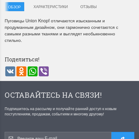
ХАРАКТЕРИСТИКИ
ОТЗЫВЫ
ОБЗОР
Пуговицы Union Knopf отличаются изысканным и
продуманным дизайном, они гармонично сочетаются с
самыми разными тканями и выглядят необыкновенно
стильно.
Летние Скидки
Раритеты Дим. 
Поделиться!
!! СКИДКА 20% ‼️ с 1 до 3 июня в
На сайте пополнение н
VK
Odnoklassniki
WhatsApp
Viber
честь первого летнего дня
Dimensions американско
Чудетство...
Спешите купить...
ПОДРОБНЕЕ
ПОДРОБНЕЕ
ОСТАВАЙТЕСЬ НА СВЯЗИ!
Анастасия Туманова
Анастасия Туманова
1 июня 2024 11:29
22 мая 2024 13:01
Подпишитесь на рассылку и получайте ранний доступ к новым
поступлениям, продажам, событиям и многому другому!