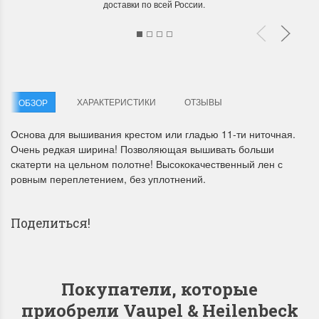
доставки по всей России.
ХАРАКТЕРИСТИКИ
ОТЗЫВЫ
ОБЗОР
Летние Скидки
Раритеты Дим. 
Основа для вышивания крестом или гладью 11-ти ниточная.
!! СКИДКА 20% ‼️ с 1 до 3 июня в
На сайте пополнение н
Очень редкая ширина! Позволяющая вышивать больши
честь первого летнего дня
Dimensions американско
скатерти на цельном полотне! Высококачественный лен с
Чудетство...
Спешите купить...
ровным переплетением, без уплотнений.
ПОДРОБНЕЕ
ПОДРОБНЕЕ
Поделиться!
Анастасия Туманова
Анастасия Туманова
VK
Odnoklassniki
WhatsApp
Viber
1 июня 2024 11:29
22 мая 2024 13:01
Покупатели, которые