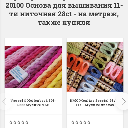
приобрели Vaupel & Heilenbeck
20100 Основа для вышивания 11-
ти ниточная 28ct - на метраж,
также купили
Dimensions 35231
Dimensio
Willow Swan
13648USA 
(Ива-лебедь)
Bear and C
(Белый м
с
Хороший набор
медвежат
Отличный набор, канва,
нитки и схема, всё в
отличном состоянии.
Красивый на
Ларина Евгения
Очень красивый 
1 апреля 2026 14:55
раритетный сюж
комплектация хо
Ларина Евген
Vaupel & Heilenbeck 305-
DMC Mouline Special 25 Art.
1 апреля 2026 1
6999 Мулине V&H
117 - Мулине хлопок