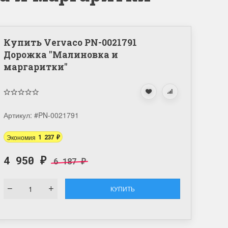
Купить Vervaco PN-0021791
Дорожка "Малиновка и
маргаритки"
Артикул:
#PN-0021791
Экономия
1 237
₽
4 950
6 187
₽
₽
КУПИТЬ