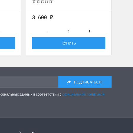
3 600
2 0
₽
Сооб
КУПИТЬ
ПОДПИСАТЬСЯ!
рсональных данных в соответствии с
официальной политикой