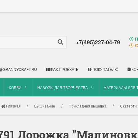
П
+7(495)227-04-79
С
@GRANNYCRAFT.RU
КАК ПРОЕХАТЬ
ПОКУПАТЕЛЮ
КО
ХОББИ
НАБОРЫ ДЛЯ ТВОРЧЕСТВА
МАТЕРИАЛЫ ДЛЯ 
Главная
Вышивание
Прикладная вышивка
Скатерти
1791 Дорожка "Малиновк