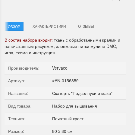
ХАРАКТЕРИСТИКИ
ОТЗЫВЫ
ОБЗОР
В состав набора входит:
ткань с обработанными краями и
напечатанным рисунком, хлопковые нитки мулине DMC,
Летние Скидки
Раритеты Дим. 
игла, схема и инструкция.
!! СКИДКА 20% ‼️ с 1 до 3 июня в
На сайте пополнение н
честь первого летнего дня
Dimensions американско
Производитель
:
Vervaco
Чудетство...
Спешите купить...
Артикул
:
#PN-0156859
ПОДРОБНЕЕ
ПОДРОБНЕЕ
Название
:
Скатерть "Подсолнухи и маки"
Анастасия Туманова
Анастасия Туманова
1 июня 2024 11:29
22 мая 2024 13:01
Вид товара
:
Набор для вышивания
Техника
:
Печатный крест
Размер
:
80 x 80 см