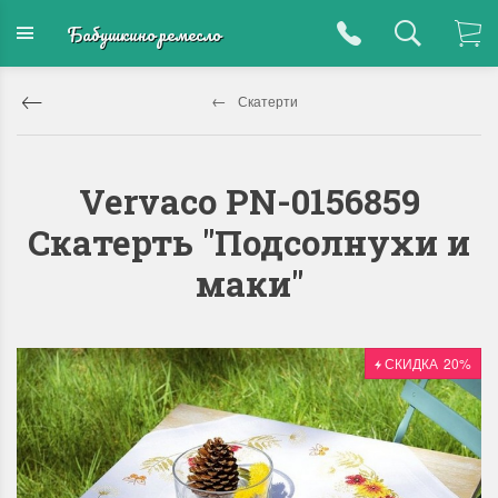
Бабушкино ремесло
Скатерти
Vervaco PN-0156859
Скатерть "Подсолнухи и
маки"
СКИДКА
20%