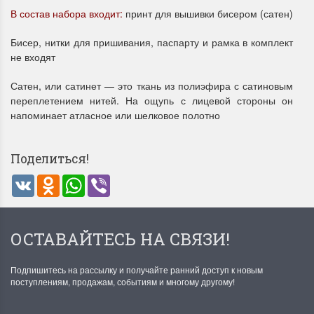
В состав набора входит:
принт для вышивки бисером (сатен)
Бисер, нитки для пришивания, паспарту и рамка в комплект
не входят
Сатен, или сатинет — это ткань из полиэфира с сатиновым
переплетением нитей. На ощупь с лицевой стороны он
напоминает атласное или шелковое полотно
Летние Скидки
Раритеты Дим. 
!! СКИДКА 20% ‼️ с 1 до 3 июня в
На сайте пополнение н
честь первого летнего дня
Dimensions американско
Поделиться!
Чудетство...
Спешите купить...
VK
Odnoklassniki
WhatsApp
Viber
ПОДРОБНЕЕ
ПОДРОБНЕЕ
Анастасия Туманова
Анастасия Туманова
ОСТАВАЙТЕСЬ НА СВЯЗИ!
1 июня 2024 11:29
22 мая 2024 13:01
Подпишитесь на рассылку и получайте ранний доступ к новым
поступлениям, продажам, событиям и многому другому!