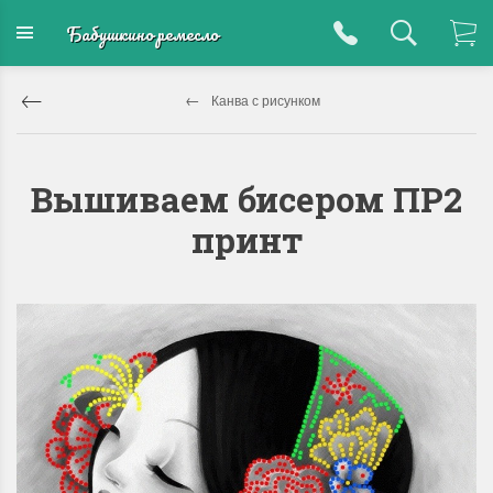
Бабушкино ремесло
Канва с рисунком
Вышиваем бисером ПР2
принт