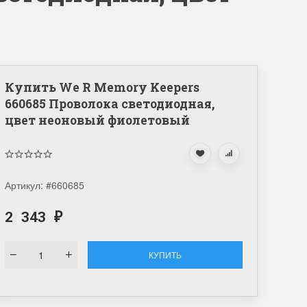
Купить We R Memory Keepers
660685 Проволока светодиодная,
цвет неоновый фиолетовый
Артикул:
#660685
2 343
₽
КУПИТЬ