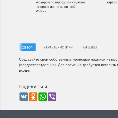
курьером по городу или службой
картой
экспресс-доставки по всей
России.
Летние Скидки
Раритет
!! СКИДКА 20% ‼️ с 1 до 3 июня в честь
На сайте п
первого летнего дня Чудетство...
американско
ПОДРОБНЕЕ
ПОДРОБН
ХАРАКТЕРИСТИКИ
ОТЗЫВЫ
ОБЗОР
Анастасия Туманова
Анастас
Создавайте свои собственные неоновые надписи из прово
1 июня 2024 11:29
22 мая 20
(продаетсяотдельно). Для свечения требуется вставить 
входят.
Поделиться!
VK
Odnoklassniki
WhatsApp
Viber
Dimensions 35231 Willow
D