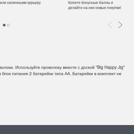
 или наличными курьеру
Копите бонусные баллы и
делайте на них новые покупки!
ы Дим. New!
Поступление нов
ополнение наборов Dimensions
На склад приехали новинки
й сборки. Спешите купить...
любимых "Чудесной иглы" и
ЕЕ
ПОДРОБНЕЕ
ия Туманова
Анастасия Туманова
локи. Используйте проволоку вместе с доской "Big Happy Jig"
24 13:01
14 мая 2024 11:58
в блок питания 2 батарейки типа АА. Батарейки в комплект не
imensions 13648USA
Permin 92-1