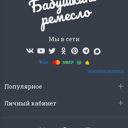
Б
а
б
у
ш
к
и
н
о
р
е
м
е
с
л
о
Мы в сети
Подробнее об оплате
Популярное
Личный кабинет