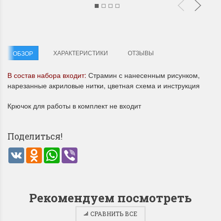
ХАРАКТЕРИСТИКИ
ОТЗЫВЫ
ОБЗОР
В состав набора входит:
Страмин с нанесенным рисунком,
Летние Скидки
Раритеты Дим. 
нарезанные акриловые нитки, цветная схема и инструкция
!! СКИДКА 20% ‼️ с 1 до 3 июня в
На сайте пополнение н
Крючок для работы в комплект не входит
честь первого летнего дня
Dimensions американско
Чудетство...
Спешите купить...
Поделиться!
ПОДРОБНЕЕ
ПОДРОБНЕЕ
VK
Odnoklassniki
WhatsApp
Viber
Анастасия Туманова
Анастасия Туманова
1 июня 2024 11:29
22 мая 2024 13:01
Рекомендуем посмотреть
СРАВНИТЬ ВСЕ