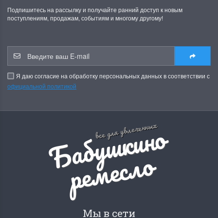
Подпишитесь на рассылку и получайте ранний доступ к новым
поступлениям, продажам, событиям и многому другому!
Я даю согласие на обработку персональных данных в соответствии с
официальной политикой
Б
а
б
у
ш
к
и
н
о
р
е
м
е
с
л
все для увлеченных
о
Мы в сети