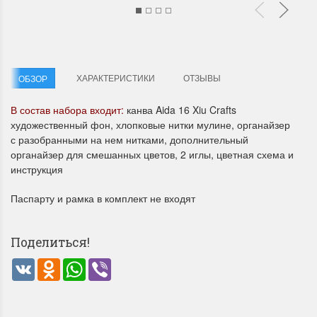
ХАРАКТЕРИСТИКИ
ОТЗЫВЫ
ОБЗОР
В состав набора входит:
канва Aida 16 Xiu Crafts
Летние Скидки
Раритеты Дим. 
художественный фон, хлопковые нитки мулине, органайзер
с разобранными на нем нитками, дополнительный
!! СКИДКА 20% ‼️ с 1 до 3 июня в
На сайте пополнение н
органайзер для смешанных цветов, 2 иглы, цветная схема и
честь первого летнего дня
Dimensions американско
инструкция
Чудетство...
Спешите купить...
Паспарту и рамка в комплект не входят
ПОДРОБНЕЕ
ПОДРОБНЕЕ
Анастасия Туманова
Анастасия Туманова
Поделиться!
1 июня 2024 11:29
22 мая 2024 13:01
VK
Odnoklassniki
WhatsApp
Viber