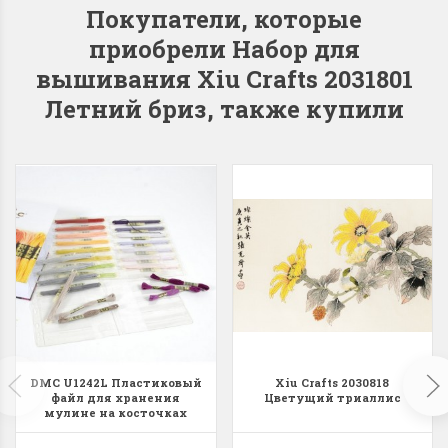
Покупатели, которые
приобрели Набор для
вышивания Xiu Crafts 2031801
Летний бриз, также купили
Dimensions 35231
Dimensio
Willow Swan
13648USA 
(Ива-лебедь)
Bear and C
(Белый м
с
Хороший набор
медвежат
Отличный набор, канва,
нитки и схема, всё в
отличном состоянии.
Красивый на
Ларина Евгения
Очень красивый 
1 апреля 2026 14:55
раритетный сюж
комплектация хо
Ларина Евген
DMC U1242L Пластиковый
Xiu Crafts 2030818
1 апреля 2026 1
файл для хранения
Цветущий триаллис
мулине на косточках