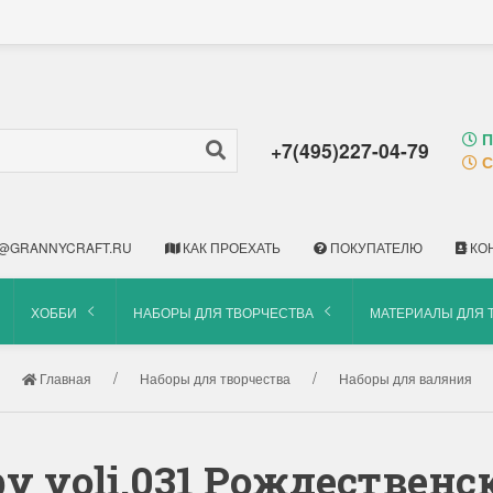
П
+7(495)227-04-79
С
@GRANNYCRAFT.RU
КАК ПРОЕХАТЬ
ПОКУПАТЕЛЮ
КО
ХОББИ
НАБОРЫ ДЛЯ ТВОРЧЕСТВА
МАТЕРИАЛЫ ДЛЯ 
Главная
Наборы для творчества
Наборы для валяния
y yoli.031 Рождественс