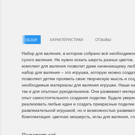
Летние Скидки
Раритет
!! СКИДКА 20% ‼️ с 1 до 3 июня в честь
На сайте п
первого летнего дня Чудетство...
американско
ХАРАКТЕРИСТИКИ
ОТЗЫВЫ
ОБЗОР
ПОДРОБНЕЕ
ПОДРОБН
Набор для валяния, в котором собрано всё необходимое
сухого валяния. Не нужно искать шерсть разных цветов,
Анастасия Туманова
Анастас
комплект для валяния позволит даже начинающему люб
1 июня 2024 11:29
22 мая 20
набор для валяния – это игрушка, которую можно созда
позволяет детям проявить свою творческую мысль и соз
необходимые материалы для валяния игрушки. Наши на
так и для опытных рукодельников. Они развивают мелк
опыт самостоятельного создания поделки. Будьте увер
реализовать любые идеи и создать прекрасные поделки 
развлекательной игрушкой, но и возможностью развиват
Комплектация: цветная экошерсть, иглы для валяния, гл
Dimensions 35231 Willow
D