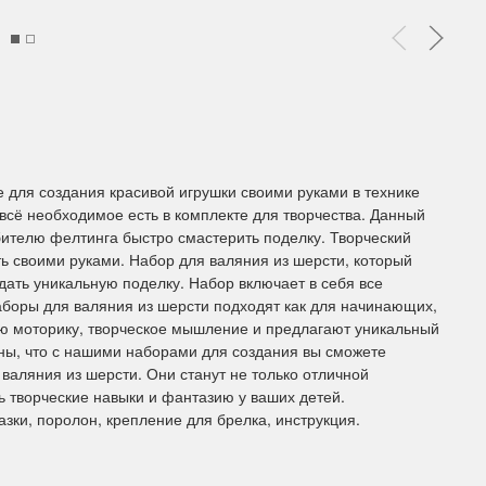
ы Дим. New!
Поступление нов
ополнение наборов Dimensions
На склад приехали новинки
й сборки. Спешите купить...
любимых "Чудесной иглы" и
ЕЕ
ПОДРОБНЕЕ
 для создания красивой игрушки своими руками в технике
 всё необходимое есть в комплекте для творчества. Данный
ия Туманова
Анастасия Туманова
ителю фелтинга быстро смастерить поделку. Творческий
24 13:01
14 мая 2024 11:58
ть своими руками. Набор для валяния из шерсти, который
дать уникальную поделку. Набор включает в себя все
боры для валяния из шерсти подходят как для начинающих,
ую моторику, творческое мышление и предлагают уникальный
ены, что с нашими наборами для создания вы сможете
валяния из шерсти. Они станут не только отличной
ь творческие навыки и фантазию у ваших детей.
азки, поролон, крепление для брелка, инструкция.
imensions 13648USA
Permin 92-1