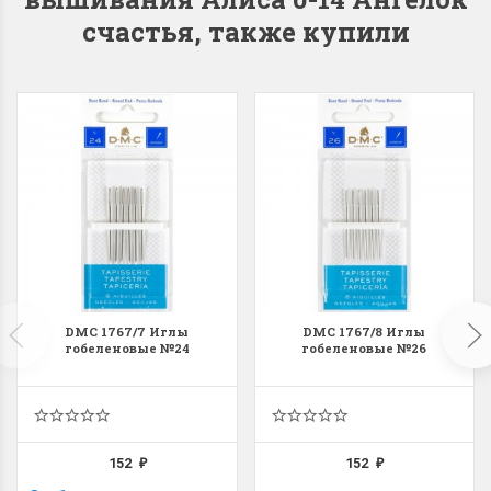
счастья, также купили
Dimensions 35231
Dimensio
Willow Swan
13648USA 
(Ива-лебедь)
Bear and C
(Белый м
с
Хороший набор
медвежат
Отличный набор, канва,
нитки и схема, всё в
отличном состоянии.
Красивый на
Ларина Евгения
DMC 1767/7 Иглы
DMC 1767/8 Иглы
Очень красивый 
гобеленовые №24
гобеленовые №26
1 апреля 2026 14:55
раритетный сюж
комплектация хо
Ларина Евген
1 апреля 2026 1
152
152
₽
₽