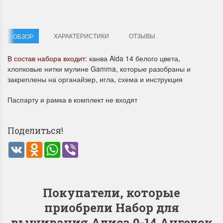
ХАРАКТЕРИСТИКИ
ОТЗЫВЫ
ОБЗОР
В состав набора входит:
канва Aida 14 белого цвета,
хлопковые нитки мулине Gamma, которые разобраны и
закреплены на органайзер, игла, схема и инструкция
Летние Скидки
Раритеты Дим. 
Паспарту и рамка в комплект не входят
!! СКИДКА 20% ‼️ с 1 до 3 июня в
На сайте пополнение н
честь первого летнего дня
Dimensions американско
Чудетство...
Спешите купить...
Поделиться!
ПОДРОБНЕЕ
ПОДРОБНЕЕ
VK
Odnoklassniki
WhatsApp
Viber
Анастасия Туманова
Анастасия Туманова
1 июня 2024 11:29
22 мая 2024 13:01
Покупатели, которые
приобрели Набор для
вышивания Алиса 0-14 Ангелок