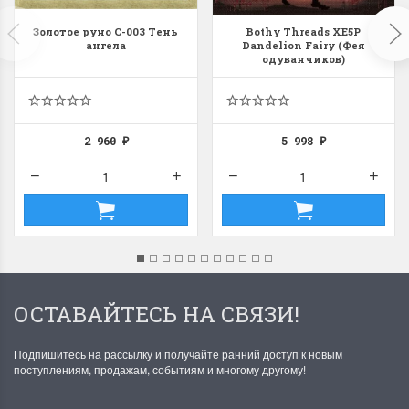
Золотое руно С-003 Тень
Bothy Threads XE5P
ангела
Dandelion Fairy (Фея
одуванчиков)
2 960
5 998
₽
₽
ОСТАВАЙТЕСЬ НА СВЯЗИ!
Подпишитесь на рассылку и получайте ранний доступ к новым
поступлениям, продажам, событиям и многому другому!