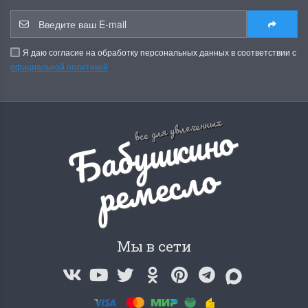
Я даю согласие на обработку персональных данных в соответствии с
официальной политикой
Б
а
б
у
ш
к
и
н
о
р
е
м
е
с
л
все для увлеченных
о
Мы в сети