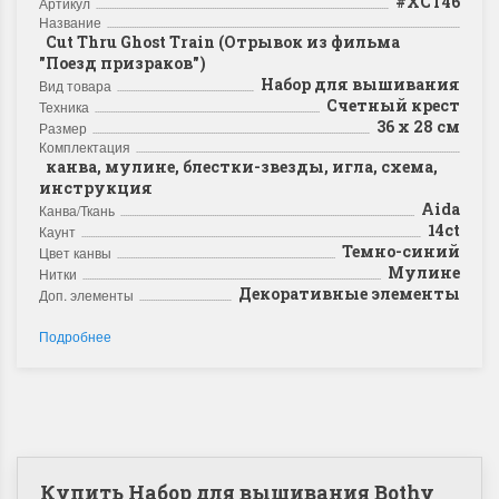
#XCT46
Артикул
Название
Cut Thru Ghost Train (Отрывок из фильма
"Поезд призраков")
Набор для вышивания
Вид товара
Счетный крест
Техника
36 х 28 см
Размер
Комплектация
канва, мулине, блестки-звезды, игла, схема,
инструкция
Aida
Канва/Ткань
14ct
Каунт
Темно-синий
Цвет канвы
Мулине
Нитки
Декоративные элементы
Доп. элементы
Подробнее
Купить Набор для вышивания Bothy