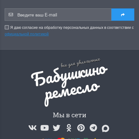
Я даю согласие на обработку персональных данных в соответствии с
официальной политикой
Б
а
б
у
ш
к
и
н
о
р
е
м
е
с
л
все для увлеченных
о
Мы в сети