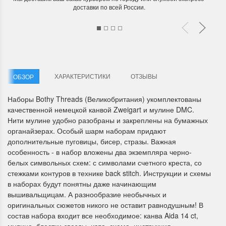
доставки по всей России.
ХАРАКТЕРИСТИКИ
ОТЗЫВЫ
ОБЗОР
Летние Скидки
Раритеты Дим. 
Наборы Bothy Threads (Великобритания) укомплектованы
!! СКИДКА 20% ‼️ с 1 до 3 июня в
На сайте пополнение н
качественной немецкой канвой Zweigart и мулине DMC.
честь первого летнего дня
Dimensions американско
Нити мулине удобно разобраны и закреплены на бумажных
Чудетство...
Спешите купить...
органайзерах. Особый шарм наборам придают
дополнительные пуговицы, бисер, стразы. Важная
ПОДРОБНЕЕ
ПОДРОБНЕЕ
особенность - в набор вложены два экземпляра черно-
белых символьных схем: с символами счетного креста, со
Анастасия Туманова
Анастасия Туманова
стежками контуров в технике back stitch. Инструкции и схемы
1 июня 2024 11:29
22 мая 2024 13:01
в наборах будут понятны даже начинающим
вышивальщицам. А разнообразие необычных и
оригинальных сюжетов никого не оставит равнодушным! В
состав набора входит все необходимое: канва Aida 14 ct,