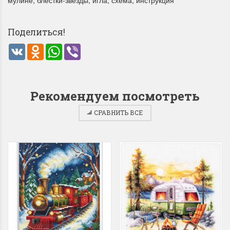
мулине, блестки-звезды, игла, схема, инструкция
Поделиться!
VK
Odnoklassniki
WhatsApp
Viber
Dimensions 35231
Dimensio
Willow Swan
13648USA 
(Ива-лебедь)
Bear and C
Рекомендуем посмотреть
(Белый м
с
СРАВНИТЬ ВСЕ
Хороший набор
медвежат
Отличный набор, канва,
нитки и схема, всё в
отличном состоянии.
Красивый на
Ларина Евгения
Очень красивый 
1 апреля 2026 14:55
раритетный сюж
комплектация хо
Ларина Евген
1 апреля 2026 1