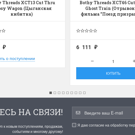
y Threads XCT13 Cut Thru
Bothy Threads XCT46 Cut
sy Wagon (Цыганская
Ghost Train (Отрывок
кибитка)
фильма "Поезд призра
1
6 111
₽
₽
ть о поступлении
КУПИТЬ
ЕСЬ НА СВЯЗИ!
Я даю согласие на обработку пе
уп к новым поступлениям, продажам,
событиям и многому другому!