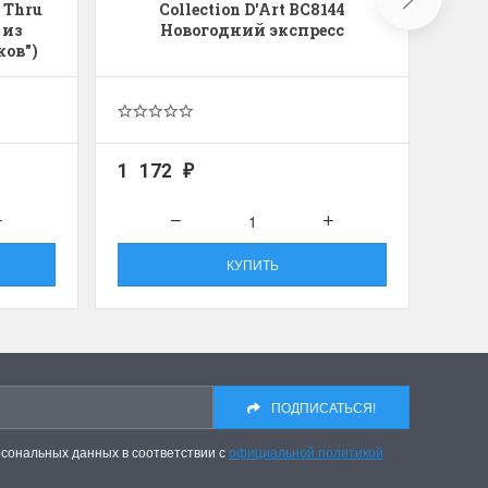
 Thru
Collection D'Art BC8144
Чуде
 из
Новогодний экспресс
ков")
1 172
1 5
₽
КУПИТЬ
ПОДПИСАТЬСЯ!
рсональных данных в соответствии с
официальной политикой