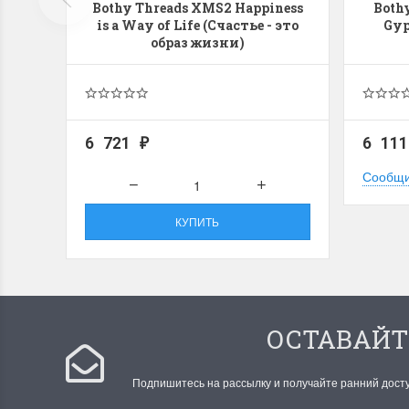
Bothy Threads XMS2 Happiness
Both
is a Way of Life (Счастье - это
Gyp
образ жизни)
6 721
6 11
₽
Сообщи
КУПИТЬ
ОСТАВАЙТ
Подпишитесь на рассылку и получайте ранний дост