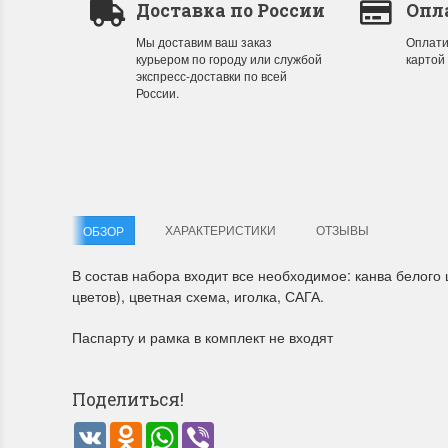
Доставка по России
Опл
Мы доставим ваш заказ
Оплати
курьером по городу или службой
картой
Летние Скидки
Раритет
экспресс-доставки по всей
России.
!! СКИДКА 20% ‼️ с 1 до 3 июня в честь
На сайте п
первого летнего дня Чудетство...
американско
ПОДРОБНЕЕ
ПОДРОБН
Анастасия Туманова
Анастас
1 июня 2024 11:29
22 мая 20
ХАРАКТЕРИСТИКИ
ОТЗЫВЫ
ОБЗОР
В состав набора входит все необходимое: канва белого
цветов), цветная схема, иголка, САГА.
Паспарту и рамка в комплект не входят
Поделиться!
VK
Odnoklassniki
WhatsApp
Viber
Dimensions 35231 Willow
D