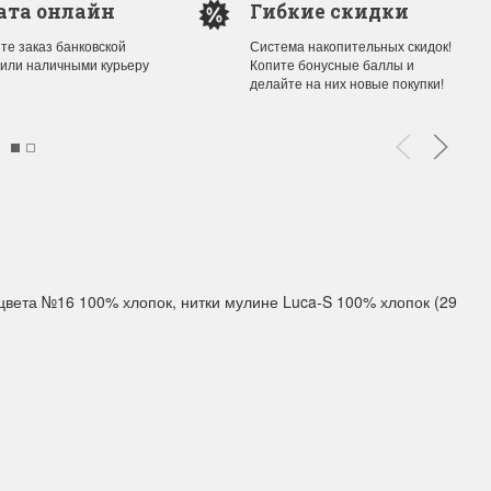
ата онлайн
Гибкие скидки
те заказ банковской
Система накопительных скидок!
 или наличными курьеру
Копите бонусные баллы и
ы Дим. New!
Поступление нов
делайте на них новые покупки!
ополнение наборов Dimensions
На склад приехали новинки
й сборки. Спешите купить...
любимых "Чудесной иглы" и
ЕЕ
ПОДРОБНЕЕ
ия Туманова
Анастасия Туманова
24 13:01
14 мая 2024 11:58
 цвета №16 100% хлопок, нитки мулине Luca-S 100% хлопок (29
imensions 13648USA
Permin 92-1