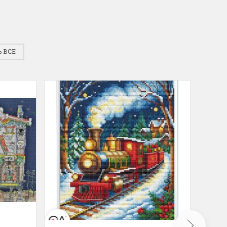
для хобби с мягкими
ручками
упная черно-белая
Хорошие ножницы
, канва хорошего
Удобные большие ножницы, мягкие ру
 ВСЕ
режут отлично!
Ларина Евгения
1 апреля 2026 14:53