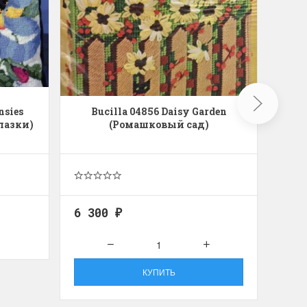
nsies
Bucilla 04856 Daisy Garden
B
лазки)
(Ромашковый сад)
6 300
4 9
₽
КУПИТЬ