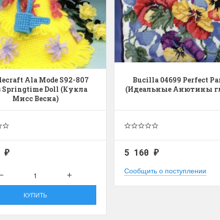
lecraft Ala Mode S92-807
Bucilla 04699 Perfect Pa
 Springtime Doll (Кукла
(Идеальные Анютины г
Мисс Весна)
0
5 160
₽
₽
Сообщить о поступлении
КУПИТЬ