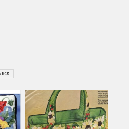
для хобби с мягкими
ручками
упная черно-белая
Хорошие ножницы
, канва хорошего
Удобные большие ножницы, мягкие ру
режут отлично!
Ларина Евгения
1 апреля 2026 14:53
 ВСЕ