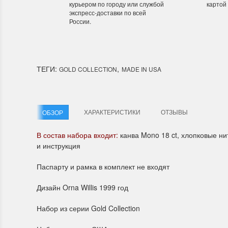
курьером по городу или службой
картой
экспресс-доставки по всей
России.
Летние Скидки
Раритет
!! СКИДКА 20% ‼️ с 1 до 3 июня в честь
На сайте п
первого летнего дня Чудетство...
американско
ТЕГИ:
,
GOLD COLLECTION
MADE IN USA
ПОДРОБНЕЕ
ПОДРОБН
Анастасия Туманова
Анастас
ХАРАКТЕРИСТИКИ
ОТЗЫВЫ
ОБЗОР
1 июня 2024 11:29
22 мая 20
В состав набора входит:
канва Mono 18 ct, хлопковые н
и инструкция
Паспарту и рамка в комплект не входят
Дизайн Orna Willis 1999 год
Набор из серии Gold Collection
Dimensions 35231 Willow
D