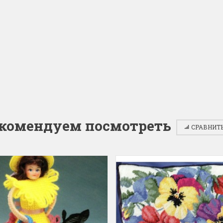
olar Bear and Cubs
на ферме
Белый медведь с
Хороший набор
едвежатами)
Набор отличный, кр
схема, мягкие нитки
асивый набор
качества.
ень красивый и раритетный сюжет,
Ларина Евгения
мплектация хорошая.
1 апреля 2026 14:53
рина Евгения
апреля 2026 14:55
комендуем посмотреть
СРАВНИТЬ