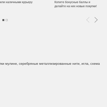
 или наличными курьеру
Копите бонусные баллы и
делайте на них новые покупки!
ы Дим. New!
Поступление нов
ополнение наборов Dimensions
На склад приехали новинки
й сборки. Спешите купить...
любимых "Чудесной иглы" и
ЕЕ
ПОДРОБНЕЕ
ия Туманова
Анастасия Туманова
24 13:01
14 мая 2024 11:58
итки мулине, серебряные металлизированные нити, игла, схема
imensions 13648USA
Permin 92-1