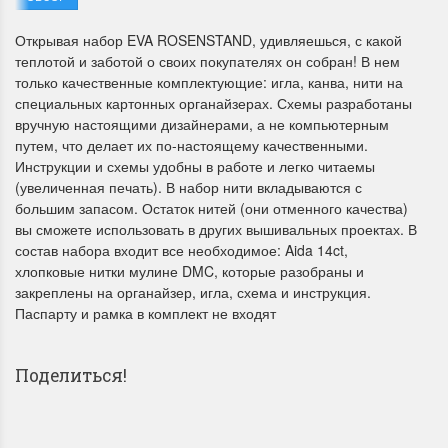
Открывая набор EVA ROSENSTAND, удивляешься, с какой
теплотой и заботой о своих покупателях он собран! В нем
только качественные комплектующие: игла, канва, нити на
специальных картонных органайзерах. Схемы разработаны
вручную настоящими дизайнерами, а не компьютерным
путем, что делает их по-настоящему качественными.
Инструкции и схемы удобны в работе и легко читаемы
Летние Скидки
Раритеты Дим. 
(увеличенная печать). В набор нити вкладываются с
!! СКИДКА 20% ‼️ с 1 до 3 июня в
На сайте пополнение н
большим запасом. Остаток нитей (они отменного качества)
честь первого летнего дня
Dimensions американско
вы сможете использовать в других вышивальных проектах. В
Чудетство...
Спешите купить...
состав набора входит все необходимое: Aida 14ct,
хлопковые нитки мулине DMC, которые разобраны и
ПОДРОБНЕЕ
ПОДРОБНЕЕ
закреплены на органайзер, игла, схема и инструкция.
Паспарту и рамка в комплект не входят
Анастасия Туманова
Анастасия Туманова
1 июня 2024 11:29
22 мая 2024 13:01
Поделиться!