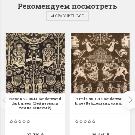
Рекомендуем посмотреть
СРАВНИТЬ ВСЕ
Dimensions 35231
Dimensio
Willow Swan
13648USA 
(Ива-лебедь)
Bear and C
(Белый м
с
Хороший набор
медвежат
Отличный набор, канва,
нитки и схема, всё в
отличном состоянии.
Красивый на
Ларина Евгения
Очень красивый 
1 апреля 2026 14:55
Permin 90-4044 Beiderwand
Permin 90-1013 Beiderwand
раритетный сюж
dark green (Бейдерванд
blue (Бейдерванд синий)
комплектация хо
темно-зеленый)
Ларина Евген
1 апреля 2026 1
27 729
38 845
₽
₽