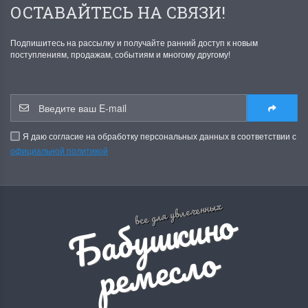
ОСТАВАЙТЕСЬ НА СВЯЗИ!
Подпишитесь на рассылку и получайте ранний доступ к новым
поступлениям, продажам, событиям и многому другому!
Я даю согласие на обработку персональных данных в соответствии с
официальной политикой
Б
а
б
у
ш
к
и
н
о
р
е
м
е
с
л
все для увлеченных
о