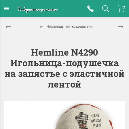
Бабушкино ремесло
Игольницы, нитковдеватели
Hemline N4290
Игольница-подушечка
на запястье c эластичной
лентой