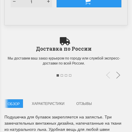
Доставка по России
Летние Скидки
Раритеты Дим. 
Мы доставим ваш заказ курьером по городу или службой экспресс-
!! СКИДКА 20% ‼️ с 1 до 3 июня в
На сайте пополнение н
доставки по всей России.
честь первого летнего дня
Dimensions американско
Чудетство...
Спешите купить...
ПОДРОБНЕЕ
ПОДРОБНЕЕ
Анастасия Туманова
Анастасия Туманова
1 июня 2024 11:29
22 мая 2024 13:01
ХАРАКТЕРИСТИКИ
ОТЗЫВЫ
ОБЗОР
Подушечка для булавок закрепляется на запястье. Три
замечательных винтажных дизайна, напечатанные на ткани
из натурального льна. Удобная вещь для любой швеи