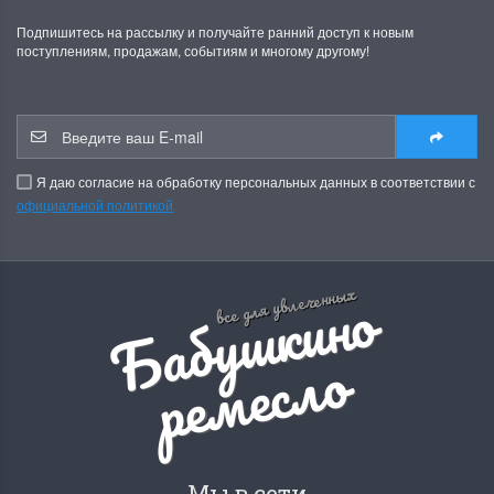
Подпишитесь на рассылку и получайте ранний доступ к новым
поступлениям, продажам, событиям и многому другому!
Я даю согласие на обработку персональных данных в соответствии с
официальной политикой
Б
а
б
у
ш
к
и
н
о
р
е
м
е
с
л
все для увлеченных
о
Мы в сети