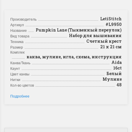
LetiStitch
Производитель
#L9950
Артикул
Pumpkin Lane (Тыквенный переулок)
Название
Набор для вышивания
Вид товара
Счетный крест
Техника
21 х 21 см
Размер
Комплектация
канва, мулине, игла, схема, инструкция
Aida
Канва/Ткань
16ct
Каунт
Белый
Цвет канвы
Мулине
Нитки
48
Кол-во цветов
Подробнее