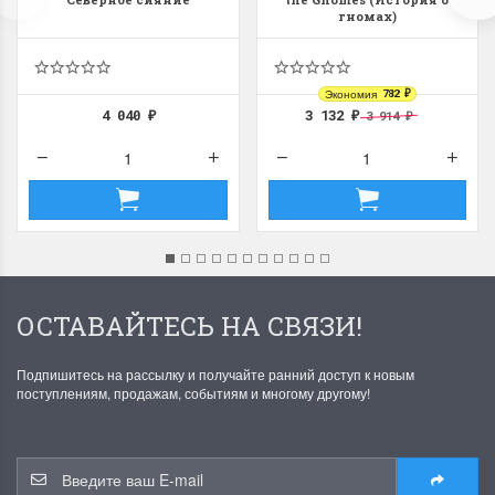
гномах)
Экономия
782
₽
4 040
3 132
3 914
₽
₽
₽
ОСТАВАЙТЕСЬ НА СВЯЗИ!
Подпишитесь на рассылку и получайте ранний доступ к новым
поступлениям, продажам, событиям и многому другому!