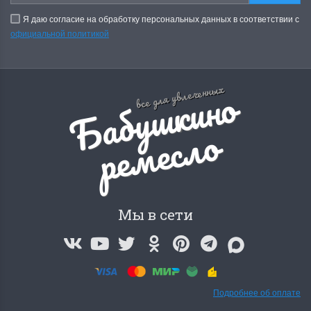
Я даю согласие на обработку персональных данных в соответствии с
официальной политикой
Б
а
б
у
ш
к
и
н
о
р
е
м
е
с
л
все для увлеченных
о
Мы в сети
Подробнее об оплате