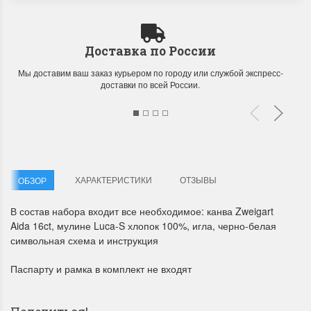
Доставка по России
Мы доставим ваш заказ курьером по городу или службой экспресс-
доставки по всей России.
Летние Скидки
Раритеты Дим. 
!! СКИДКА 20% ‼️ с 1 до 3 июня в
На сайте пополнение н
честь первого летнего дня
Dimensions американско
Чудетство...
Спешите купить...
ХАРАКТЕРИСТИКИ
ОТЗЫВЫ
ОБЗОР
ПОДРОБНЕЕ
ПОДРОБНЕЕ
В состав набора входит все необходимое: канва Zweigart
Aida 16ct, мулине Luca-S хлопок 100%, игла, черно-белая
Анастасия Туманова
Анастасия Туманова
символьная схема и инструкция
1 июня 2024 11:29
22 мая 2024 13:01
Паспарту и рамка в комплект не входят