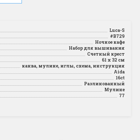
Luca-S
#B729
Ночное кафе
Набор для вышивания
Счетный крест
61 х 32 см
канва, мулине, иглы, схема, инструкция
Aida
16ct
Разлинованный
Мулине
77