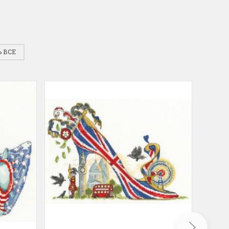
для хобби с мягкими
ручками
упная черно-белая
Хорошие ножницы
, канва хорошего
Удобные большие ножницы, мягкие ру
 ВСЕ
режут отлично!
Ларина Евгения
1 апреля 2026 14:53