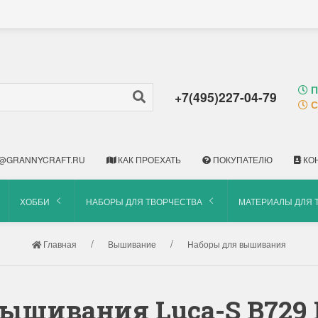
П
+7(495)227-04-79
С
@GRANNYCRAFT.RU
КАК ПРОЕХАТЬ
ПОКУПАТЕЛЮ
КО
ХОББИ
НАБОРЫ ДЛЯ ТВОРЧЕСТВА
МАТЕРИАЛЫ ДЛЯ 
Главная
Вышивание
Наборы для вышивания
вышивания Luca-S B729 