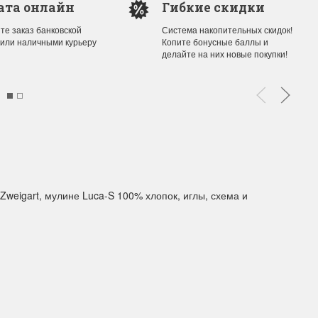
ата онлайн
Гибкие скидки
те заказ банковской
Система накопительных скидок!
 или наличными курьеру
Копите бонусные баллы и
ы Дим. New!
Поступление нов
делайте на них новые покупки!
ополнение наборов Dimensions
На склад приехали новинки
й сборки. Спешите купить...
любимых "Чудесной иглы" и
ЕЕ
ПОДРОБНЕЕ
ия Туманова
Анастасия Туманова
24 13:01
14 мая 2024 11:58
 Zweigart, мулине Luca-S 100% хлопок, иглы, схема и
imensions 13648USA
Permin 92-1