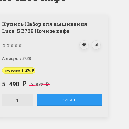
Купить Набор для вышивания
Luca-S B729 Ночное кафе
Артикул:
#B729
Экономия
1 374
₽
5 498
6 872
₽
₽
КУПИТЬ