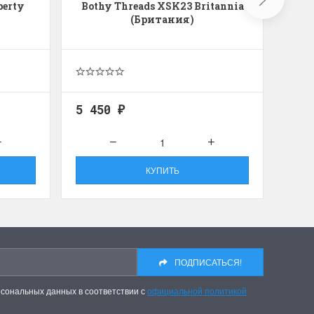
berty
Bothy Threads XSK23 Britannia
Ab
(Британия)
5 450
1 8
₽
КУПИТЬ
ПОДПИСАТЬСЯ!
рсональных данных в соответствии с
официальной политикой