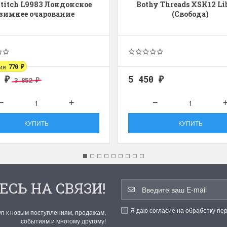
Stitch L9983 Лондонское
Bothy Threads XSK12 Li
зимнее очарование
(Свобода)
ия
770
₽
2
5 450
3 852
₽
₽
₽
КУПИТЬ
КУПИТЬ
ЕСЬ НА СВЯЗИ!
Я даю согласие на обработку пе
уп к новым поступлениям, продажам,
событиям и многому другому!