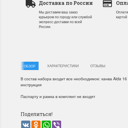
Доставка по России
Опл
Мы доставим ваш заказ
Оплати
курьером по городу или службой
картой
Летние Скидки
Раритет
экспресс-доставки по всей
России.
!! СКИДКА 20% ‼️ с 1 до 3 июня в честь
На сайте п
первого летнего дня Чудетство...
американско
ПОДРОБНЕЕ
ПОДРОБН
Анастасия Туманова
Анастас
1 июня 2024 11:29
22 мая 20
ХАРАКТЕРИСТИКИ
ОТЗЫВЫ
ОБЗОР
В состав набора входит все необходимое: канва Aida 16
инструкция
Паспарту и рамка в комплект не входят
Поделиться!
VK
Odnoklassniki
WhatsApp
Viber
Dimensions 35231 Willow
D