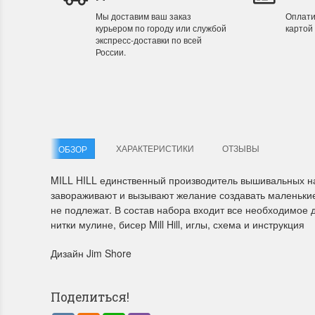
Мы доставим ваш заказ
Оплати
курьером по городу или службой
картой
экспресс-доставки по всей
Летние Скидки
Раритет
России.
!! СКИДКА 20% ‼️ с 1 до 3 июня в честь
На сайте п
первого летнего дня Чудетство...
американско
ПОДРОБНЕЕ
ПОДРОБН
Анастасия Туманова
Анастас
ХАРАКТЕРИСТИКИ
ОТЗЫВЫ
ОБЗОР
1 июня 2024 11:29
22 мая 20
MILL HILL единственный производитель вышивальных 
завораживают и вызывают желание создавать маленьки
не подлежат. В состав набора входит все необходимое
нитки мулине, бисер Mill Hill, иглы, схема и инструкция
Дизайн Jim Shore
Поделиться!
Dimensions 35231 Willow
D