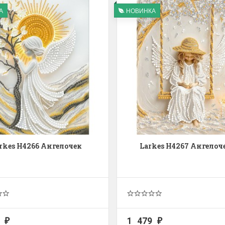
А
НОВИНКА
rkes Н4266 Ангелочек
Larkes Н4267 Ангелоч
7
1 479
₽
₽