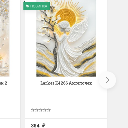
НОВИНКА
ек 2
Larkes К4266 Ангелочек
Золо
304
2 9
₽