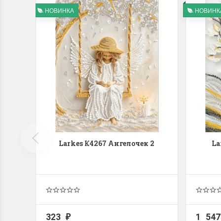
НОВИНКА
НОВИНК
Larkes К4267 Ангелочек 2
La
323
1 54
₽