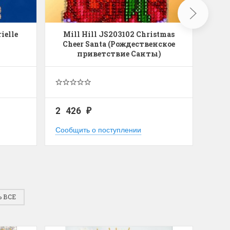
ielle
Mill Hill JS203102 Christmas
Mil
Cheer Santa (Рождественское
приветствие Санты)
2 426
1 5
₽
Сообщить о поступлении
Сооб
 ВСЕ