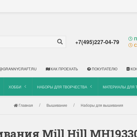
П
+7(495)227-04-79
С
@GRANNYCRAFT.RU
КАК ПРОЕХАТЬ
ПОКУПАТЕЛЮ
КО
ХОББИ
НАБОРЫ ДЛЯ ТВОРЧЕСТВА
МАТЕРИАЛЫ ДЛЯ 
Главная
Вышивание
Наборы для вышивания
ания Mill Hill MH193301