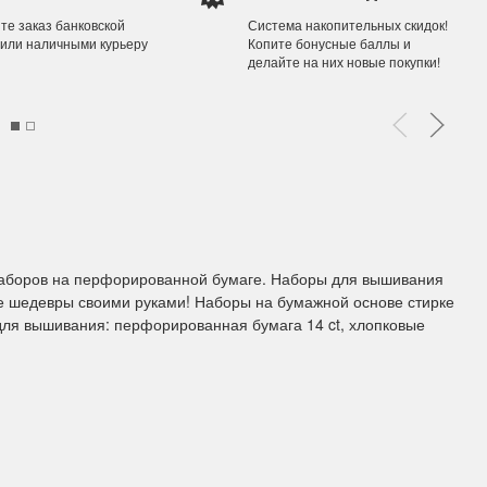
те заказ банковской
Система накопительных скидок!
 или наличными курьеру
Копите бонусные баллы и
делайте на них новые покупки!
ы Дим. New!
Поступление нов
ополнение наборов Dimensions
На склад приехали новинки
й сборки. Спешите купить...
любимых "Чудесной иглы" и
ЕЕ
ПОДРОБНЕЕ
ия Туманова
Анастасия Туманова
24 13:01
14 мая 2024 11:58
наборов на перфорированной бумаге. Наборы для вышивания
е шедевры своими руками! Наборы на бумажной основе стирке
 для вышивания: перфорированная бумага 14 ct, хлопковые
imensions 13648USA
Permin 92-1