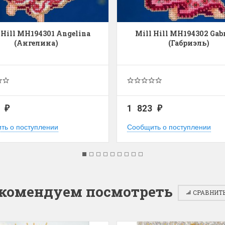
 Hill MH194301 Angelina
Mill Hill MH194302 Gabr
(Ангелина)
(Габриэль)
3
1 823
₽
₽
ть о поступлении
Сообщить о поступлении
комендуем посмотреть
СРАВНИТЬ