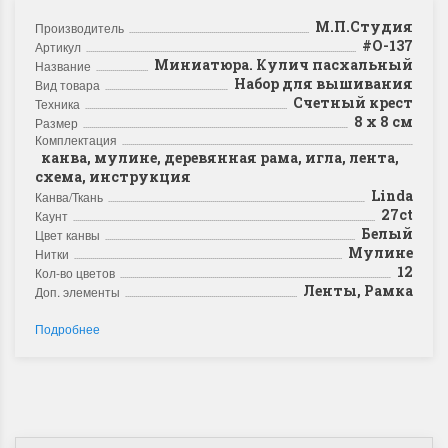
М.П.Студия
Производитель
#О-137
Артикул
Миниатюра. Кулич пасхальный
Название
Набор для вышивания
Вид товара
Счетный крест
Техника
8 х 8 см
Размер
Комплектация
канва, мулине, деревянная рама, игла, лента,
схема, инструкция
Linda
Канва/Ткань
27ct
Каунт
Белый
Цвет канвы
Мулине
Нитки
12
Кол-во цветов
Ленты, Рамка
Доп. элементы
Подробнее