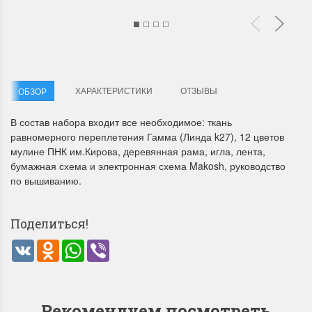
ХАРАКТЕРИСТИКИ
ОТЗЫВЫ
ОБЗОР
Летние Скидки
Раритеты Дим. 
В состав набора входит все необходимое: ткань
равномерного переплетения Гамма (Линда k27), 12 цветов
!! СКИДКА 20% ‼️ с 1 до 3 июня в
На сайте пополнение н
мулине ПНК им.Кирова, деревянная рама, игла, лента,
честь первого летнего дня
Dimensions американско
бумажная схема и электронная схема Makosh, руководство
Чудетство...
Спешите купить...
по вышиванию.
ПОДРОБНЕЕ
ПОДРОБНЕЕ
Поделиться!
Анастасия Туманова
Анастасия Туманова
1 июня 2024 11:29
22 мая 2024 13:01
VK
Odnoklassniki
WhatsApp
Viber
Рекомендуем посмотреть