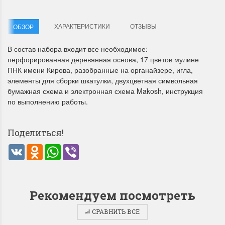
ХАРАКТЕРИСТИКИ
ОТЗЫВЫ
ОБЗОР
В состав набора входит все необходимое:
перфорированная деревянная основа, 17 цветов мулине
ПНК имени Кирова, разобранные на органайзере, игла,
элементы для сборки шкатулки, двухцветная символьная
Летние Скидки
Раритеты Дим. 
бумажная схема и электронная схема Makosh, инструкция
по выполнению работы.
!! СКИДКА 20% ‼️ с 1 до 3 июня в
На сайте пополнение н
честь первого летнего дня
Dimensions американско
Чудетство...
Спешите купить...
Поделиться!
ПОДРОБНЕЕ
ПОДРОБНЕЕ
VK
Odnoklassniki
WhatsApp
Viber
Анастасия Туманова
Анастасия Туманова
1 июня 2024 11:29
22 мая 2024 13:01
Рекомендуем посмотреть
СРАВНИТЬ ВСЕ