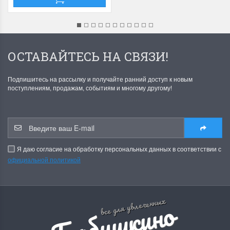
ОСТАВАЙТЕСЬ НА СВЯЗИ!
Подпишитесь на рассылку и получайте ранний доступ к новым
поступлениям, продажам, событиям и многому другому!
Я даю согласие на обработку персональных данных в соответствии с
официальной политикой
Б
а
б
у
ш
к
и
н
о
р
е
м
е
с
л
все для увлеченных