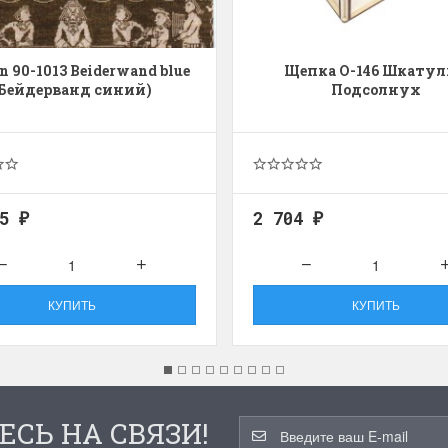
n 90-1013 Beiderwand blue
Щепка О-146 Шкатул
(Бейдерванд синий)
Подсолнух
45
2 704
₽
₽
КУПИТЬ
КУПИТЬ
ЕСЬ НА СВЯЗИ!