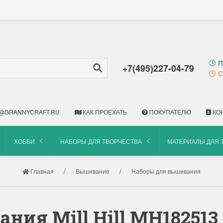
П
+7(495)227-04-79
С
@GRANNYCRAFT.RU
КАК ПРОЕХАТЬ
ПОКУПАТЕЛЮ
КО
ХОББИ
НАБОРЫ ДЛЯ ТВОРЧЕСТВА
МАТЕРИАЛЫ ДЛЯ 
Главная
Вышивание
Наборы для вышивания
ия Mill Hill MH182513 