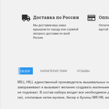
Летние Скидки
Раритет
Доставка по России
Опл
!! СКИДКА 20% ‼️ с 1 до 3 июня в честь
На сайте п
Мы доставим ваш заказ
Оплати
первого летнего дня Чудетство...
американско
курьером по городу или службой
картой
экспресс-доставки по всей
России.
ПОДРОБНЕЕ
ПОДРОБН
Анастасия Туманова
Анастас
1 июня 2024 11:29
22 мая 20
ХАРАКТЕРИСТИКИ
ОТЗЫВЫ
ОБЗОР
MILL HILL единственный производитель вышивальных 
завораживают и вызывают желание создавать маленьки
не подлежат. В состав набора входит все необходимое 
см), хлопковые нитки мулине, бисер и бусины Mill Hill, м
Dimensions 35231 Willow
D