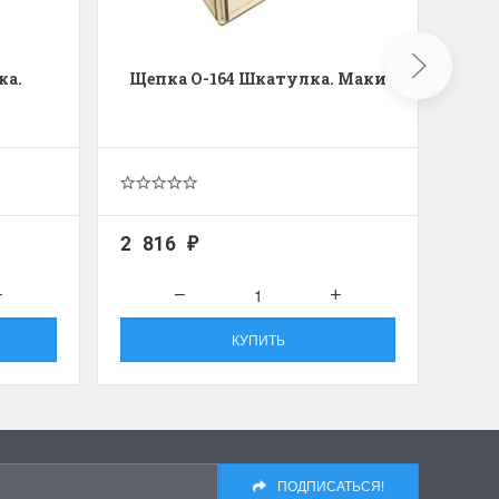
ка.
Щепка О-164 Шкатулка. Маки
Luca
Экон
2 816
4 0
₽
КУПИТЬ
ПОДПИСАТЬСЯ!