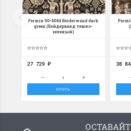
Permin 90-4044 Beiderwand dark
Permi
green (Бейдерванд темно-
зеленый)
27 729
38 8
₽
КУПИТЬ
ОСТАВАЙТ