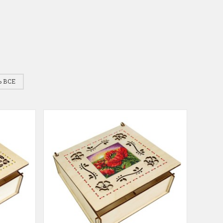
для хобби с мягкими
ручками
упная черно-белая
Хорошие ножницы
, канва хорошего
Удобные большие ножницы, мягкие ру
режут отлично!
Ларина Евгения
1 апреля 2026 14:53
 ВСЕ
СКИДК