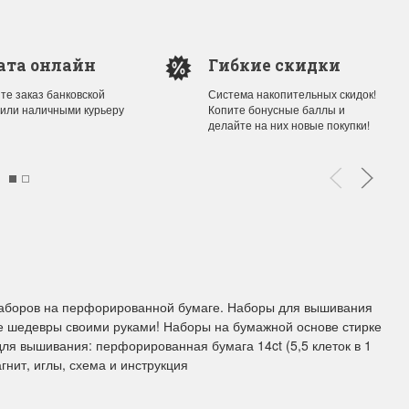
ы Дим. New!
Поступление нов
ата онлайн
Гибкие скидки
ополнение наборов Dimensions
На склад приехали новинки
те заказ банковской
Система накопительных скидок!
й сборки. Спешите купить...
любимых "Чудесной иглы" и
 или наличными курьеру
Копите бонусные баллы и
делайте на них новые покупки!
ЕЕ
ПОДРОБНЕЕ
ия Туманова
Анастасия Туманова
24 13:01
14 мая 2024 11:58
наборов на перфорированной бумаге. Наборы для вышивания
е шедевры своими руками! Наборы на бумажной основе стирке
для вышивания: перфорированная бумага 14ct (5,5 клеток в 1
агнит, иглы, схема и инструкция
imensions 13648USA
Permin 92-1