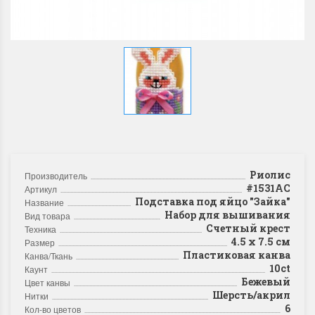
Риолис
Производитель
#1531АС
Артикул
Подставка под яйцо "Зайка"
Название
Набор для вышивания
Вид товара
Счетный крест
Техника
4.5 x 7.5 см
Размер
Пластиковая канва
Канва/Ткань
10ct
Каунт
Бежевый
Цвет канвы
Шерсть/акрил
Нитки
6
Кол-во цветов