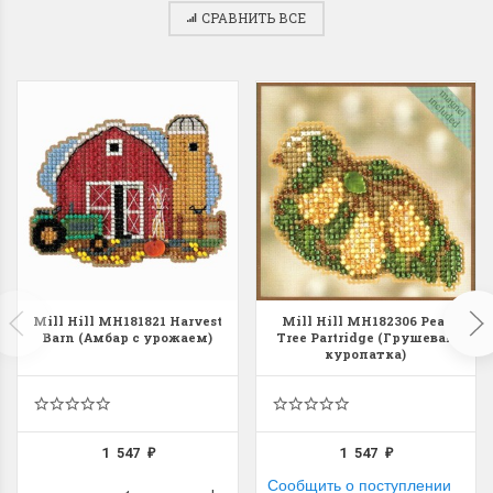
СРАВНИТЬ ВСЕ
Mill Hill MH181821 Harvest
Mill Hill MH182306 Pear
Barn (Амбар с урожаем)
Tree Partridge (Грушевая
куропатка)
1 547
1 547
₽
₽
Сообщить о поступлении