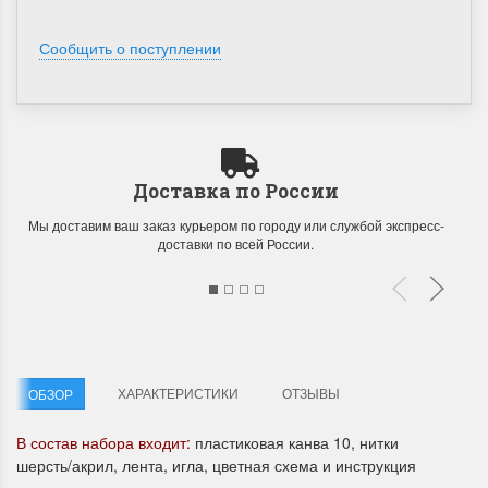
Сообщить о поступлении
Летние Скидки
Раритеты Дим. 
Доставка по России
!! СКИДКА 20% ‼️ с 1 до 3 июня в
На сайте пополнение н
Мы доставим ваш заказ курьером по городу или службой экспресс-
честь первого летнего дня
Dimensions американско
доставки по всей России.
Чудетство...
Спешите купить...
ПОДРОБНЕЕ
ПОДРОБНЕЕ
Анастасия Туманова
Анастасия Туманова
1 июня 2024 11:29
22 мая 2024 13:01
ХАРАКТЕРИСТИКИ
ОТЗЫВЫ
ОБЗОР
В состав набора входит:
пластиковая канва 10, нитки
шерсть/акрил, лента, игла, цветная схема и инструкция