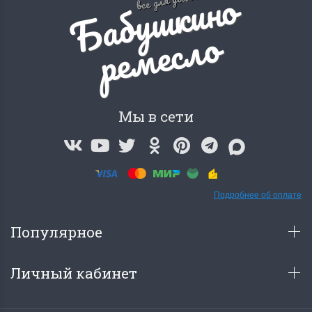
Б
а
б
у
ш
к
и
н
о
р
е
м
е
с
л
о
Мы в сети
Подробнее об оплате
Популярное
Личный кабинет